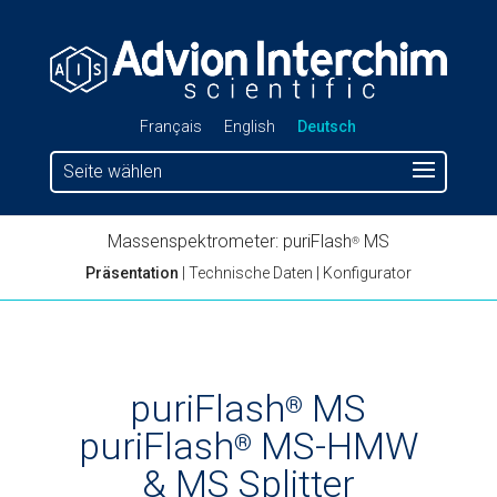
Français
English
Deutsch
Seite wählen
Massenspektrometer: puriFlash
MS
®
Präsentation
|
Technische Daten
|
Konfigurator
puriFlash
MS
®
puriFlash
MS-HMW
®
& MS Splitter